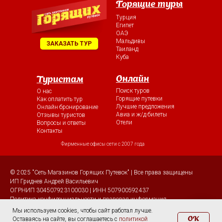
Горящие туры
Турция
Египет
ОАЭ
Мальдивы
ЗАКАЗАТЬ ТУР
Таиланд
Куба
Онлайн
Туристам
Поиск туров
О нас
Горящие путевки
Как оплатить тур
Лучшие предложения
Онлайн бронирование
Авиа и ж/д билеты
Отзывы туристов
Отели
Вопросы и ответы
Контакты
Фирменные офисы сети с 2007 года
© 2025 "Сеть Магазинов Горящих Путевок" | Все права защищены
ИП Гриднев Андрей Васильевич
ОГРНИП 304507923100030 | ИНН 507900592437
Политика конфиденциальности и правовая информация
Мы используем cookies, чтобы сайт работал лучше.
OK
Оставаясь на сайте, вы соглашаетесь с
политикой